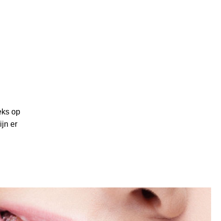
eks op
jn er