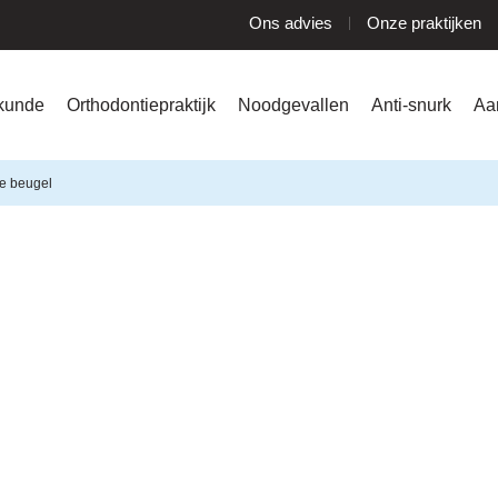
Ons advies
Onze praktijken
kunde
Orthodontiepraktijk
Noodgevallen
Anti-snurk
Aa
e beugel
Vaste beugel