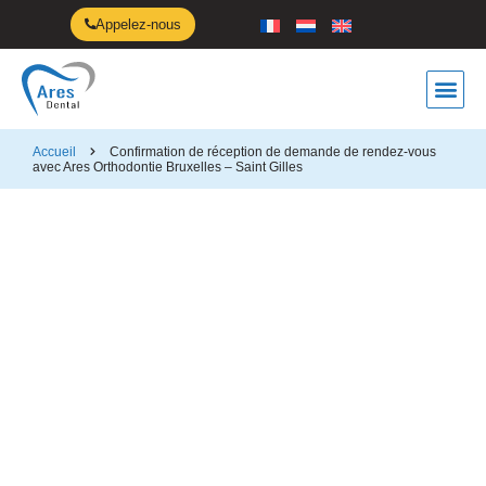
Appelez-nous
Anti-ro
Accueil
Confirmation de réception de demande de rendez-vous
avec Ares Orthodontie Bruxelles – Saint Gilles
Confirmation de réception de
votre demande de rendez-vous