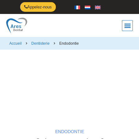
Appelez-nous
Anti-ro
Accueil
Dentisterie
Endodontie
Endodontie
ENDODONTIE