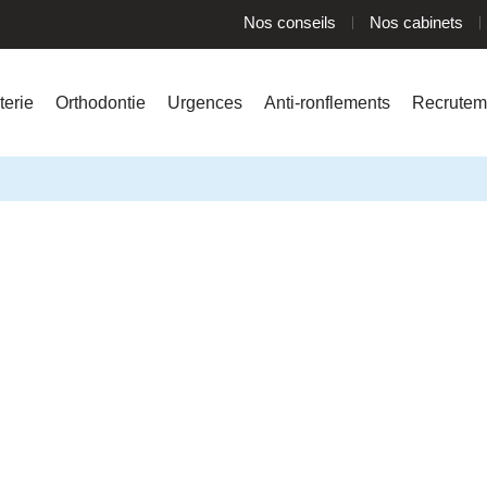
Nos conseils
Nos cabinets
terie
Orthodontie
Urgences
Anti-ronflements
Recrutem
Parodontologie