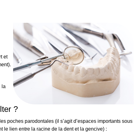
t et
ment).
 la
ter ?
es poches parodontales (il s’agit d’espaces importants sous
 le lien entre la racine de la dent et la gencive) :