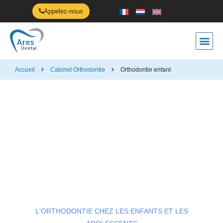
Appelez-nous
Anti-ro
Accueil
Cabinet Orthodontie
Orthodontie enfant
Orthodontie enfant
L'ORTHODONTIE CHEZ LES ENFANTS ET LES